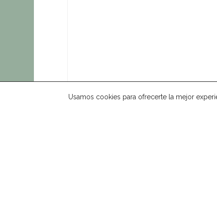
Usamos cookies para ofrecerte la mejor experi
(+34) 690 02 82 56
WhatsApp
info@mindyourguide.com