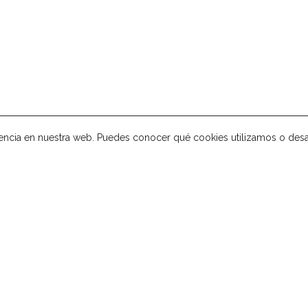
encia en nuestra web. Puedes conocer qué cookies utilizamos o desa
NUESTROS TOURS
Tours Privados Madrid
Tours Privados Córdoba